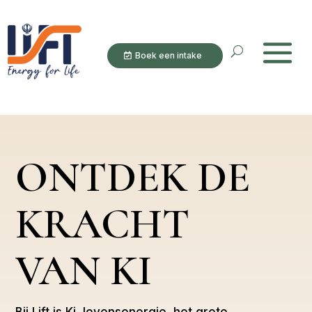
Boek een intake
ONTDEK DE
KRACHT
VAN KI
Bij Lift is Ki, levensenergie, het grote